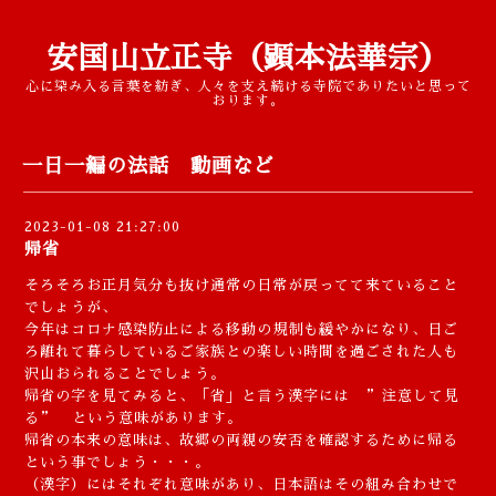
安国山立正寺（顕本法華宗）
心に染み入る言葉を紡ぎ、人々を支え続ける寺院でありたいと思って
おります。
一日一編の法話 動画など
2023-01-08 21:27:00
帰省
そろそろお正月気分も抜け通常の日常が戻ってて来ていること
でしょうが、
今年はコロナ感染防止による移動の規制も緩やかになり、日ご
ろ離れて暮らしているご家族との楽しい時間を過ごされた人も
沢山おられることでしょう。
帰省の字を見てみると、「省」と言う漢字には ”注意して見
る” という意味があります。
帰省の本来の意味は、故郷の両親の安否を確認するために帰る
という事でしょう・・・。
（漢字）にはそれぞれ意味があり、日本語はその組み合わせで