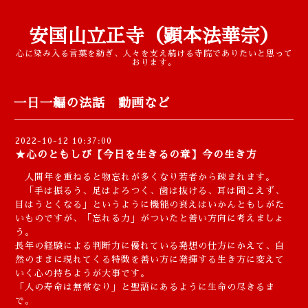
安国山立正寺（顕本法華宗）
心に染み入る言葉を紡ぎ、人々を支え続ける寺院でありたいと思って
おります。
一日一編の法話 動画など
2022-10-12 10:37:00
★心のともしび【今日を生きるの章】今の生き方
人間年を重ねると物忘れが多くなり若者から疎まれます。
「手は振るう、足はよろつく、歯は抜ける、耳は聞こえず、
目はうとくなる」というように機能の衰えはいかんともしがた
いものですが、「忘れる力」がついたと善い方向に考えましょ
う。
長年の経験による判断力に優れている発想の仕方にかえて、自
然のままに現れてくる特徴を善い方に発揮する生き方に変えて
いく心の持ちようが大事です。
「人の寿命は無常なり」と聖語にあるように生命の尽きるま
で。