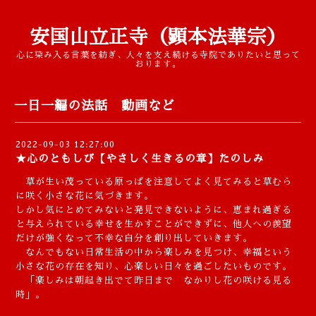
安国山立正寺（顕本法華宗）
心に染み入る言葉を紡ぎ、人々を支え続ける寺院でありたいと思って
おります。
一日一編の法話 動画など
2022-09-03 12:27:00
★心のともしび【やさしく生きるの章】たのしみ
草が生い茂っている原っぱを注意してよく見てみると草むら
に咲く小さな花に気づきます。
しかし気にとめてみないと発見できないように、恵まれ過ぎる
と与えられている幸せを生かすことができずに、他人への羨望
だけが強くなって不幸な自分を創り出していきます。
なんでもない日常生活の中から楽しみを見つけ、幸福という
小さな花の存在を知り、心楽しい日々を過ごしたいものです。
「楽しみは朝起き出でて昨日まで なかりし花の咲ける見る
時」。