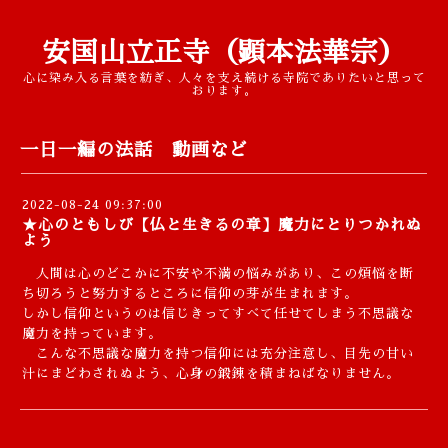
安国山立正寺（顕本法華宗）
心に染み入る言葉を紡ぎ、人々を支え続ける寺院でありたいと思って
おります。
一日一編の法話 動画など
2022-08-24 09:37:00
★心のともしび【仏と生きるの章】魔力にとりつかれぬ
よう
人間は心のどこかに不安や不満の悩みがあり、この煩悩を断
ち切ろうと努力するところに信仰の芽が生まれます。
しかし信仰というのは信じきってすべて任せてしまう不思議な
魔力を持っています。
こんな不思議な魔力を持つ信仰には充分注意し、目先の甘い
汁にまどわされぬよう、心身の鍛錬を積まねばなりません。