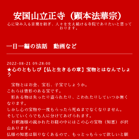
安国山立正寺（顕本法華宗）
心に染み入る言葉を紡ぎ、人々を支え続ける寺院でありたいと思って
おります。
一日一編の法話 動画など
2022-08-21 09:28:00
★心のともしび【仏と生きるの章】宝物とはなんでしょ
う
宝物とはお金、宝石、子宝でしょうか。
これらは皆形のある宝です。
形ある物は失ったり盗られたり、こわれたりしていつか無く
なります。
しかし心の宝物や一度もらったら死ぬまでなくなりません。
そしていくらでも人に分けてあげられます。
お釈迦様の説かれたお経の中にはこの心の宝物（知恵）が沢
山あります。
仏様の知恵は限りなくあるので、もっとっもらって欲しいと願