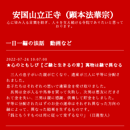
安国山立正寺（顕本法華宗）
心に染み入る言葉を紡ぎ、人々を支え続ける寺院でありたいと思って
おります。
一日一編の法話 動画など
2022-07-24 10:07:00
★心のともしび【ご縁と生きるの章】寓物は縁で異なる
三人の息子がいた親が亡くなり、遺産が三人に平等に分配さ
れました。
息子たちはそれぞれの思いで違算金を受け取りました。
長男は金が入るや馬券を買って失敗し、次男は悪友にだまさ
れて金を失い、三男は親に感謝、供養して貯金をしました。
平等に分配されたはずのお金の運命はそれぞれ異なった方向の
縁によって、異なった結果を生ずるものです。
「銭ともうすものは用に従って変ずるなり」（日蓮聖人）