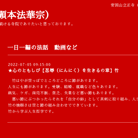
安国山立正寺
顕本法華宗）
続ける寺院でありたいと思っております。
一日一編の法話 動画など
2022-07-05 09:15:00
★心のともしび【忍辱（にんにく）を生きるの章】竹
竹は中が空っぽでところどころに節があります。
人生にも節があります。受験、結婚、就職など色々あります。
病気、ケガ、商売不振、貧乏、失業など悪い節もあります。
悪い節にぶつかったらそれを「自分の師」として真剣に取り組み、人
竹の強靭さは空と節の組み合わせでできています。
竹から学ぶ人生哲学です。