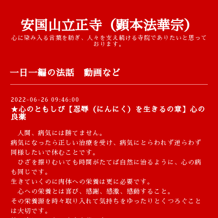
安国山立正寺（顕本法華宗）
心に染み入る言葉を紡ぎ、人々を支え続ける寺院でありたいと思って
おります。
一日一編の法話 動画など
2022-06-26 09:46:00
★心のともしび【忍辱（にんにく）を生きるの章】心の
良薬
人間、病気には勝てません。
病気になったら正しい治療を受け、病気にとらわれず逆らわず
同様したいで休むことです。
ひざを擦りむいても時間がたてば自然に治るように、心の病
も同じです。
生きていくのに肉体への栄養は更に必要です。
心への栄養とは喜び、感謝、感激、感動すること。
その栄養源を時々取り入れて気持ちをゆったりとくつろぐこと
は大切です。