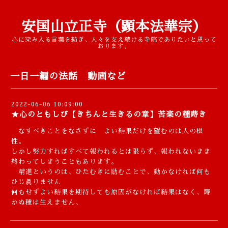
安国山立正寺（顕本法華宗）
心に染み入る言葉を紡ぎ、人々を支え続ける寺院でありたいと思って
おります。
一日一編の法話 動画など
2022-06-06 10:09:00
★心のともしび【きちんと生きるの章】苦楽の種蒔き
なすべきことをなさずに よい結果だけを望むのは人の根
性。
しかし努力すればすべて報われるとは限らず、報われないまま
終わってしまうこともあります。
精進というのは、ひたむきに励むことで、動かなければ何も
ひじ眞りません
何もせずよい結果を期待しても原因がなければ結果はなく、蒔
かぬ種は生えません、