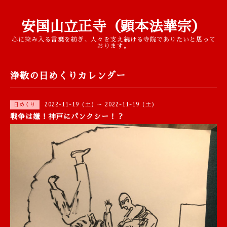
安国山立正寺（顕本法華宗）
心に染み入る言葉を紡ぎ、人々を支え続ける寺院でありたいと思って
おります。
浄敬の日めくりカレンダー
2022-11-19 (土) ～ 2022-11-19 (土)
日めくり
戦争は嫌！神戸にパンクシー！？