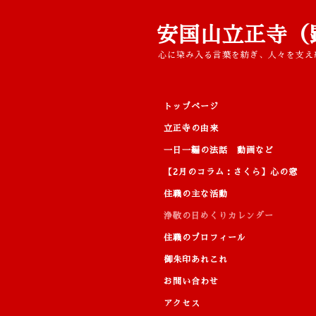
安国山立正寺（
心に染み入る言葉を紡ぎ、人々を支え
トップページ
立正寺の由来
一日一編の法話 動画など
【2月のコラム：さくら】心の窓
住職の主な活動
浄敬の日めくりカレンダー
住職のプロフィール
御朱印あれこれ
お問い合わせ
アクセス