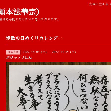
安国山立正寺
顕本法華宗）
続ける寺院でありたいと思っております。
浄敬の日めくりカレンダー
2022-11-05 (土) ～ 2022-11-05 (土)
日めくり
ポジティブにね