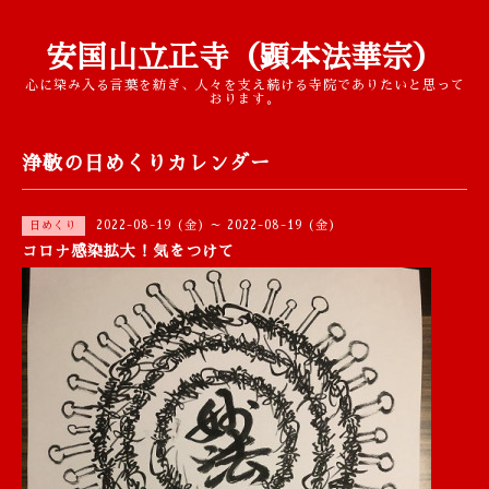
安国山立正寺（顕本法華宗）
心に染み入る言葉を紡ぎ、人々を支え続ける寺院でありたいと思って
おります。
浄敬の日めくりカレンダー
2022-08-19 (金) ～ 2022-08-19 (金)
日めくり
コロナ感染拡大！気をつけて