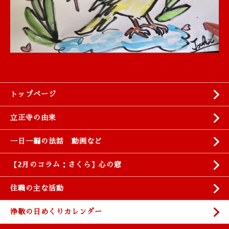
トップページ
立正寺の由来
一日一編の法話 動画など
【2月のコラム：さくら】心の窓
住職の主な活動
浄敬の日めくりカレンダー