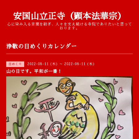
安国山立正寺（顕本法華宗）
心に染み入る言葉を紡ぎ、人々を支え続ける寺院でありたいと思って
おります。
浄敬の日めくりカレンダー
2022-08-11 (木) ～ 2022-08-11 (木)
日めくり
山の日です。平和が一番！