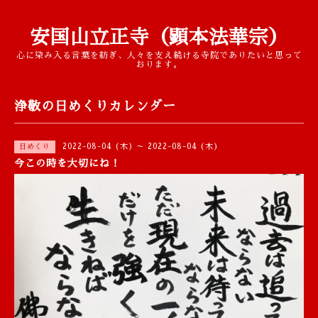
安国山立正寺（顕本法華宗）
心に染み入る言葉を紡ぎ、人々を支え続ける寺院でありたいと思って
おります。
浄敬の日めくりカレンダー
2022-08-04 (木) ～ 2022-08-04 (木)
日めくり
今この時を大切にね！