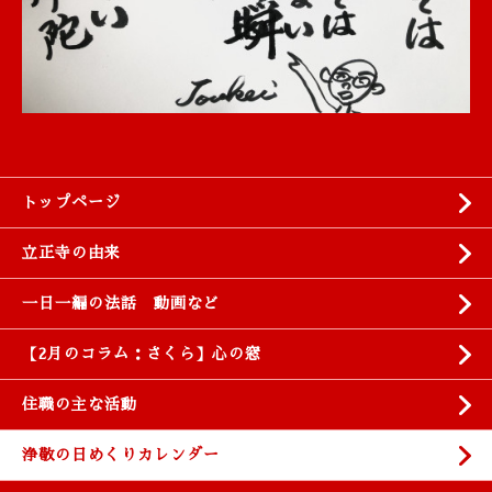
トップページ
立正寺の由来
一日一編の法話 動画など
【2月のコラム：さくら】心の窓
住職の主な活動
浄敬の日めくりカレンダー