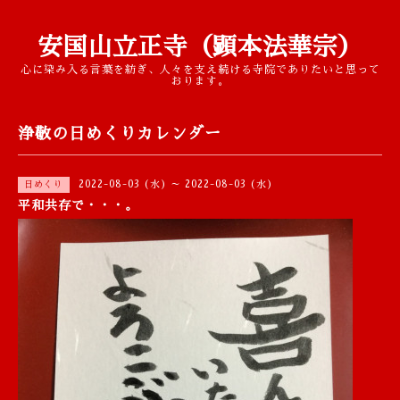
安国山立正寺（顕本法華宗）
心に染み入る言葉を紡ぎ、人々を支え続ける寺院でありたいと思って
おります。
浄敬の日めくりカレンダー
2022-08-03 (水) ～ 2022-08-03 (水)
日めくり
平和共存で・・・。