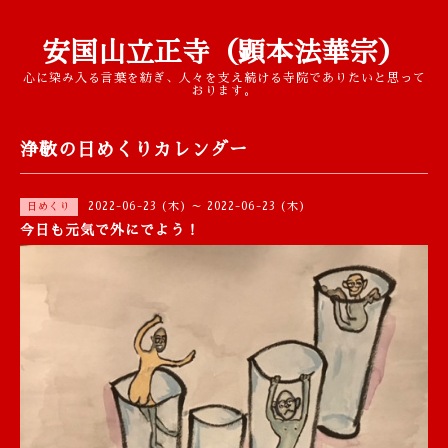
安国山立正寺（顕本法華宗）
心に染み入る言葉を紡ぎ、人々を支え続ける寺院でありたいと思って
おります。
浄敬の日めくりカレンダー
2022-06-23 (木) ～ 2022-06-23 (木)
日めくり
今日も元気で外にでよう！