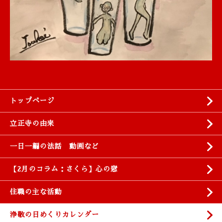
トップページ
立正寺の由来
一日一編の法話 動画など
【2月のコラム：さくら】心の窓
住職の主な活動
浄敬の日めくりカレンダー